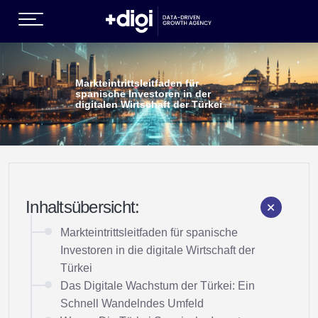
 (WACHSTUMSDIENSTLEISTUNGEN )
Markteintrittsleitfaden für
spanische Investoren in der
digitalen Wirtschaft der Türkei
Inhaltsübersicht:
DE )
Markteintrittsleitfaden für spanische
Investoren in die digitale Wirtschaft der
Türkei
Das Digitale Wachstum der Türkei: Ein
Schnell Wandelndes Umfeld