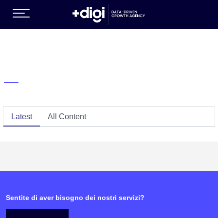
SERVIZI DI CRESCITA )
Latest
All Content
T )
Sentite di aver bisogno dei nostri servizi?